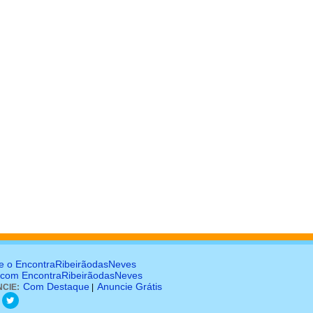
e o EncontraRibeirãodasNeves
 com EncontraRibeirãodasNeves
Com Destaque
Anuncie Grátis
CIE:
|