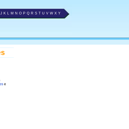
J
K
L
M
N
O
P
Q
R
S
T
U
V
W
X
Y
es
s
es
e