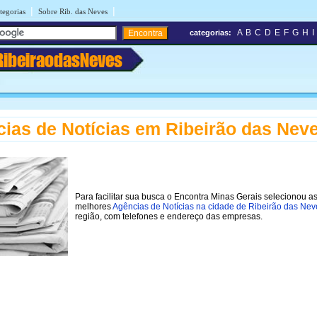
|
|
tegorias
Sobre Rib. das Neves
A
B
C
D
E
F
G
H
I
categorias:
RibeiraodasNeves
ias de Notícias em Ribeirão das Nev
Para facilitar sua busca o Encontra Minas Gerais selecionou a
melhores
Agências de Notícias na cidade de Ribeirão das Nev
região, com telefones e endereço das empresas.