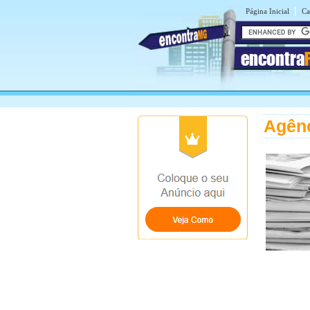
|
Página Inicial
Ca
encontra
Agênc