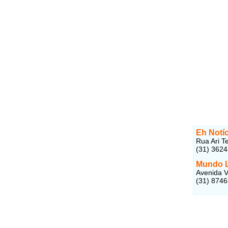
Eh Notíc
Rua Ari T
(31) 362
Mundo L
Avenida V
(31) 874