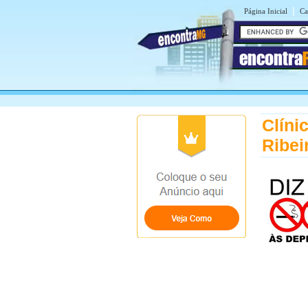
|
Página Inicial
Ca
encontra
Clíni
Ribei