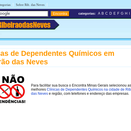
|
|
tegorias
Sobre Rib. das Neves
A
B
C
D
E
F
G
H
I
categorias:
RibeiraodasNeves
cas de Dependentes Químicos em
rão das Neves
Para facilitar sua busca o Encontra Minas Gerais selecionou a
melhores
Clínicas de Dependentes Químicos na cidade de Rib
das Neves
e região, com telefones e endereço das empresas.