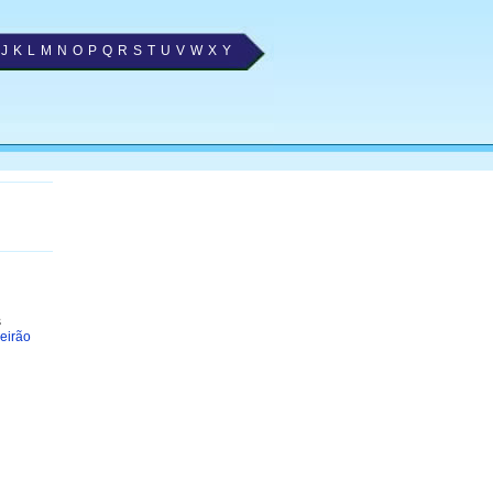
J
K
L
M
N
O
P
Q
R
S
T
U
V
W
X
Y
s
eirão