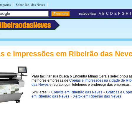
|
|
tegorias
Sobre Rib. das Neves
A
B
C
D
E
F
G
H
I
categorias:
RibeiraodasNeves
s e Impressões em Ribeirão das Nev
Para facilitar sua busca o Encontra Minas Gerais selecionou a
melhores empresas de
Cópias e Impressões na cidade de Rib
das Neves
e região, com telefones e endereço das empresas.
Similares: »
Convite em Ribeirão das Neves
»
Gráficas e Copi
em Ribeirão das Neves
»
Xerox em Ribeirão das Neves