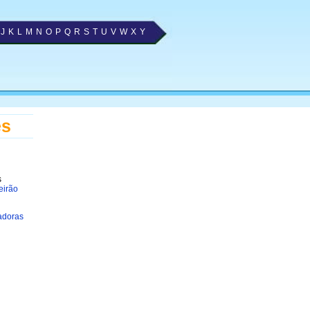
J
K
L
M
N
O
P
Q
R
S
T
U
V
W
X
Y
es
s
eirão
adoras