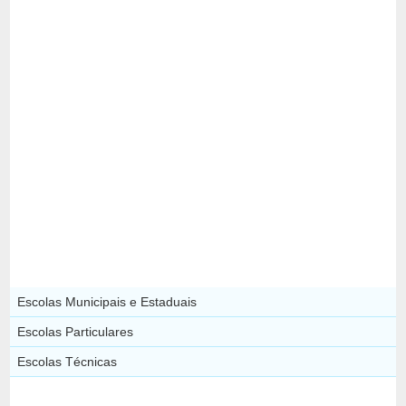
Escolas Municipais e Estaduais
Escolas Particulares
Escolas Técnicas