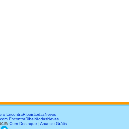
e o EncontraRibeirãodasNeves
 com EncontraRibeirãodasNeves
Com Destaque
Anuncie Grátis
CIE:
|