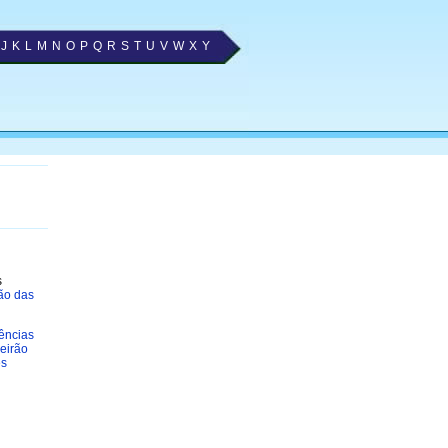
J
K
L
M
N
O
P
Q
R
S
T
U
V
W
X
Y
s
s
ão das
ências
eirão
es