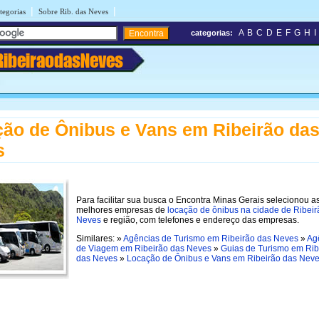
|
|
tegorias
Sobre Rib. das Neves
A
B
C
D
E
F
G
H
I
categorias:
RibeiraodasNeves
ão de Ônibus e Vans em Ribeirão da
s
Para facilitar sua busca o Encontra Minas Gerais selecionou a
melhores empresas de
locação de ônibus na cidade de Ribeir
Neves
e região, com telefones e endereço das empresas.
Similares: »
Agências de Turismo em Ribeirão das Neves
»
Ag
de Viagem em Ribeirão das Neves
»
Guias de Turismo em Rib
das Neves
»
Locação de Ônibus e Vans em Ribeirão das Nev