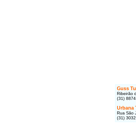
Guss Tu
Ribeirão 
(31) 887
Urbana 
Rua São J
(31) 303