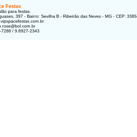
ce Festas
alão para festas.
uases, 397 - Bairro: Sevilha B - Ribeirão das Neves - MG - CEP: 338
.vipspacefestas.com.br
ip.rose@bol.com.br
-7288 / 9.8927-2343