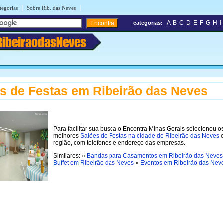
|
|
tegorias
Sobre Rib. das Neves
A
B
C
D
E
F
G
H
I
categorias:
RibeiraodasNeves
s de Festas em Ribeirão das Neves
Para facilitar sua busca o Encontra Minas Gerais selecionou o
melhores
Salões de Festas na cidade de Ribeirão das Neves
região, com telefones e endereço das empresas.
Similares: »
Bandas para Casamentos em Ribeirão das Neves
Buffet em Ribeirão das Neves
»
Eventos em Ribeirão das Nev