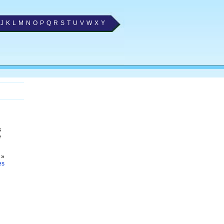
J
K
L
M
N
O
P
Q
R
S
T
U
V
W
X
Y
s
e
»
es