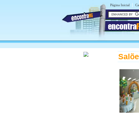
|
Página Inicial
Ca
encontra
Salõe