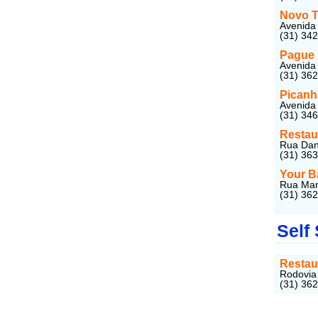
Novo T
Avenida
(31) 34
Pague 
Avenida
(31) 36
Picanh
Avenida 
(31) 34
Restau
Rua Dani
(31) 36
Your B
Rua Mari
(31) 36
Self
Restaur
Rodovia 
(31) 36