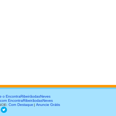
e o EncontraRibeirãodasNeves
 com EncontraRibeirãodasNeves
Com Destaque
Anuncie Grátis
CIE:
|