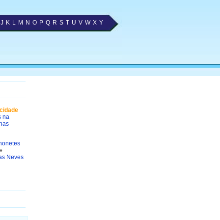
J
K
L
M
N
O
P
Q
R
S
T
U
V
W
X
Y
cidade
s na
nas
honetes
»
das Neves