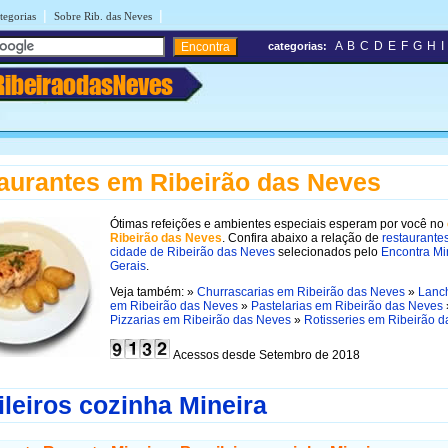
|
|
tegorias
Sobre Rib. das Neves
A
B
C
D
E
F
G
H
I
categorias:
RibeiraodasNeves
aurantes em Ribeirão das Neves
Ótimas refeições e ambientes especiais esperam por você no
Ribeirão das Neves
. Confira abaixo a relação de
restaurante
cidade de Ribeirão das Neves
selecionados pelo
Encontra Mi
Gerais
.
Veja também: »
Churrascarias em Ribeirão das Neves
»
Lanc
em Ribeirão das Neves
»
Pastelarias em Ribeirão das Neves
Pizzarias em Ribeirão das Neves
»
Rotisseries em Ribeirão 
Acessos desde Setembro de 2018
ileiros cozinha Mineira