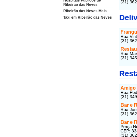
Hospitais Públicos de
(31) 36
Ribeirão das Neves
Ribeirão das Neves Mais
Deli
Taxi em Ribeirão das Neves
Frangui
Rua Vint
(31) 36
Restau
Rua Mar
(31) 34
Rest
Amigo 
Rua Ped
(31) 34
Bar e 
Rua José
(31) 36
Bar e 
Praça No
CEP: 33
(31) 36