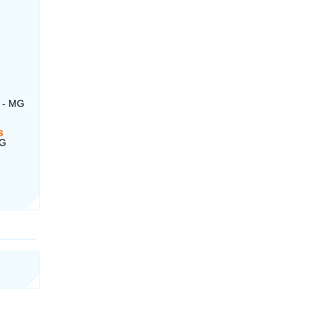
s - MG
s
MG