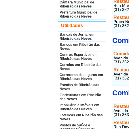
Restaur
Câmara Municipal de
Rua Mari
Ribeirão das Neves
(31) 36
Prefeitura Municipal de
Ribeirão das Neves
Restau
Praça N
Utilidades
(31) 36
Bancas de Jornal em
Comi
Ribeirão das Neves
Bancos em Ribeirão das
Neves
Comida
Centros Esportivos em
Avenida 
Ribeirão das Neves
(31) 36
Correios em Ribeirão das
Neves
Restau
Avenida
Corretoras de seguros em
(31) 36
Ribeirão das Neves
Escolas de Ribeirão das
Neves
Comi
Floriculturas em Ribeirão
das Neves
Imobiliária e Imóveis em
Restau
Ribeirão das Neves
Avenida 
(31) 36
Lotéricas em Ribeirão das
Neves
Restau
Postos de Saúde e
Rua Davi